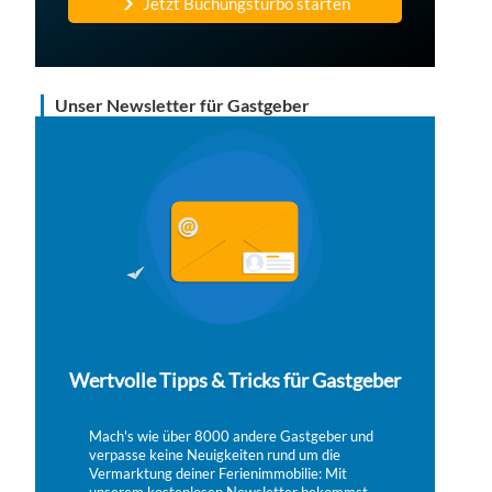
Jetzt Buchungsturbo starten
Unser Newsletter für Gastgeber
Wertvolle Tipps & Tricks für Gastgeber
Mach's wie über 8000 andere Gastgeber und
verpasse keine Neuigkeiten rund um die
Vermarktung deiner Ferienimmobilie: Mit