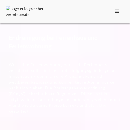
Endreinigung bei Ferienhaus und
Ferienwohnung
Wer seine Ferienwohnung oder sein Ferienhaus
vermietet, sollte bei der Endreinigungsgebühr genau
hinschauen – denn falsche Preisangaben sind
wettbewerbswidrig und können teure Abmahnungen
nach sich ziehen. Die Preisangabenverordnung
(PAngV) schreibt klare Regeln vor. Dieser Artikel
zeigt, welche Darstellungen erlaubt sind, welche nicht
– und wie du deine Preise korrekt und attraktiv
gestaltest.