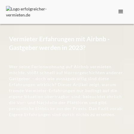
Vermieter Erfahrungen mit Airbnb -
Gastgeber werden in 2023?
Wer seine Ferienwohnung auf Airbnb vermieten
möchte, stößt schnell auf Horrorgeschichten anderer
Gastgeber – doch wie aussagekräftig sind diese
Erfahrungen wirklich? Dieser Artikel zeigt, warum
fremde Vermieter-Erfahrungen nur bedingt auf die
eigene Situation übertragbar sind, beleuchtet ehrlich
die Vor- und Nachteile der Plattform und gibt
persönliche Einblicke aus der Praxis. Das Fazit vorab:
Eigene Erfahrungen sind durch nichts zu ersetzen.