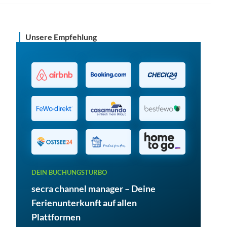
Unsere Empfehlung
 der
n Betreffzeile
praktische Tipps
DEIN BUCHUNGSTURBO
secra channel manager – Deine
Ferienunterkunft auf allen
Plattformen